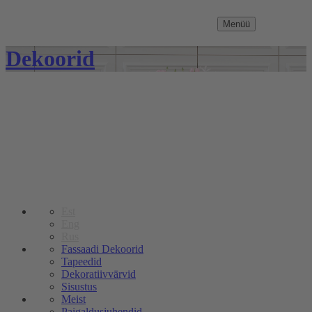
Menüü
Dekoorid
Est
Eng
Rus
Fassaadi Dekoorid
Tapeedid
Dekoratiivvärvid
Sisustus
Meist
Paigaldusjuhendid