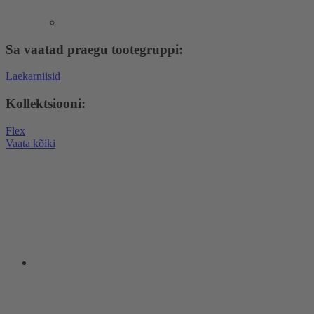
Sa vaatad praegu tootegruppi:
Laekarniisid
Kollektsiooni:
Flex
Vaata kõiki