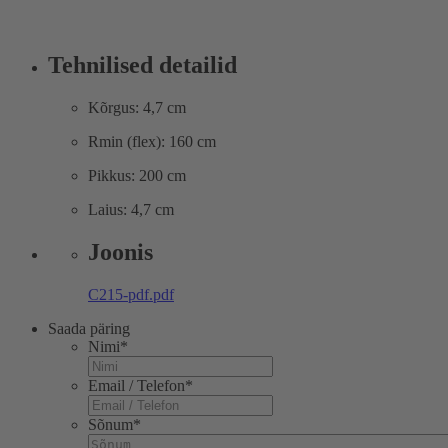
Tehnilised detailid
Kõrgus: 4,7 cm
Rmin (flex): 160 cm
Pikkus: 200 cm
Laius: 4,7 cm
Joonis
C215-pdf.pdf
Saada päring
Nimi
*
Email / Telefon
*
Sõnum
*