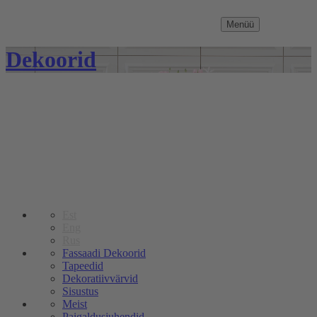
Menüü
Dekoorid
Est
Eng
Rus
Fassaadi Dekoorid
Tapeedid
Dekoratiivvärvid
Sisustus
Meist
Paigaldusjuhendid