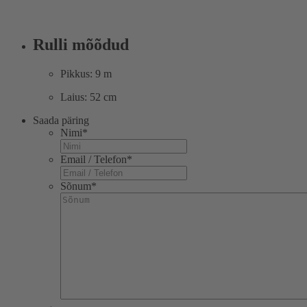
Rulli mõõdud
Pikkus: 9 m
Laius: 52 cm
Saada päring
Nimi
*
Email / Telefon
*
Sõnum
*