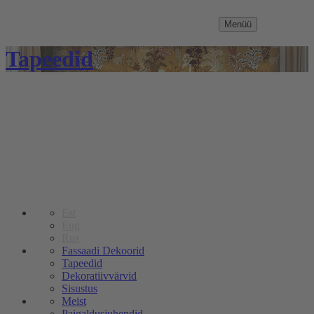
Menüü
Tapeedid
Est
Eng
Rus
Fassaadi Dekoorid
Tapeedid
Dekoratiivvärvid
Sisustus
Meist
Paigaldusjuhendid