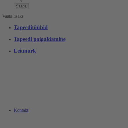
Saada
Vaata lisaks
Tapeeditüübid
Tapeedi paigaldamine
Leiunurk
Kontakt