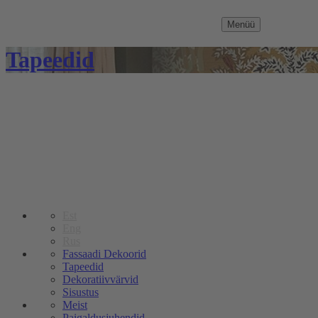
Menüü
Tapeedid
Est
Eng
Rus
Fassaadi Dekoorid
Tapeedid
Dekoratiivvärvid
Sisustus
Meist
Paigaldusjuhendid