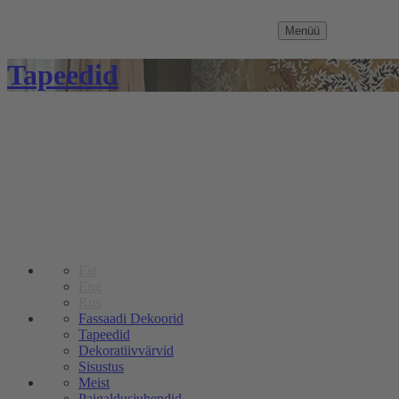
Menüü
Tapeedid
Est
Eng
Rus
Fassaadi Dekoorid
Tapeedid
Dekoratiivvärvid
Sisustus
Meist
Paigaldusjuhendid