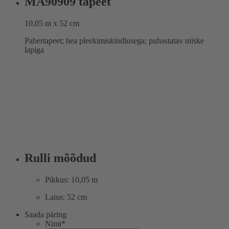
MA90909 tapeet
10,05 m x 52 cm
Pabertapeet; hea pleekimiskindlusega; puhastatav niiske
lapiga
Rulli mõõdud
Pikkus: 10,05 m
Laius: 52 cm
Saada päring
Nimi
*