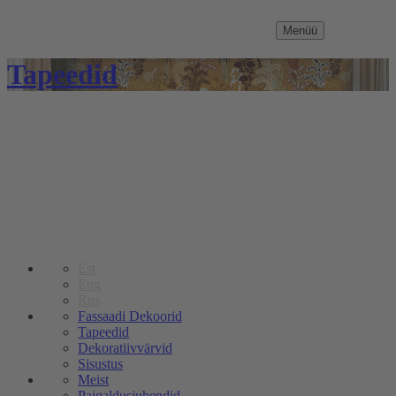
Menüü
Tapeedid
Est
Eng
Rus
Fassaadi Dekoorid
Tapeedid
Dekoratiivvärvid
Sisustus
Meist
Paigaldusjuhendid