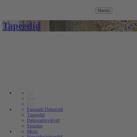
Menüü
Tapeedid
Est
Eng
Rus
Fassaadi Dekoorid
Tapeedid
Dekoratiivvärvid
Sisustus
Meist
Paigaldusjuhendid