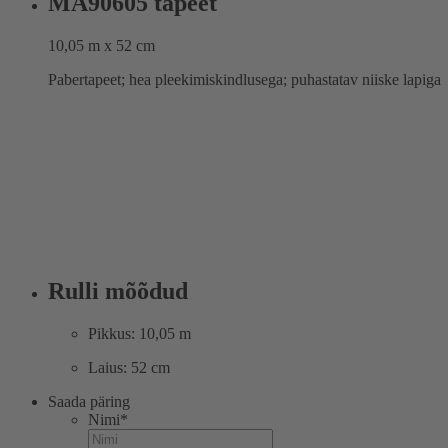
MA90605 tapeet
10,05 m x 52 cm
Pabertapeet; hea pleekimiskindlusega; puhastatav niiske lapiga
Rulli mõõdud
Pikkus: 10,05 m
Laius: 52 cm
Saada päring
Nimi
*