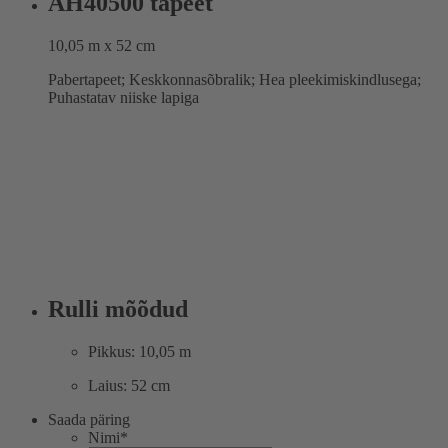
AH40500 tapeet
10,05 m x 52 cm
Pabertapeet; Keskkonnasõbralik; Hea pleekimiskindlusega;
Puhastatav niiske lapiga
Rulli mõõdud
Pikkus: 10,05 m
Laius: 52 cm
Saada päring
Nimi
*