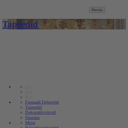
Menüü
Tapeedid
Est
Eng
Rus
Fassaadi Dekoorid
Tapeedid
Dekoratiivvärvid
Sisustus
Meist
Paigaldusjuhendid