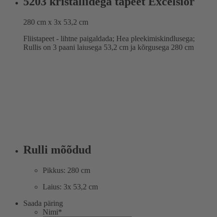
5203 kristallidega tapeet Excelsior
280 cm x 3x 53,2 cm
Fliistapeet - lihtne paigaldada; Hea pleekimiskindlusega;
Rullis on 3 paani laiusega 53,2 cm ja kõrgusega 280 cm
Rulli mõõdud
Pikkus: 280 cm
Laius: 3x 53,2 cm
Saada päring
Nimi
*