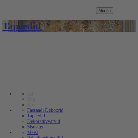
Menüü
Tapeedid
Est
Eng
Rus
Fassaadi Dekoorid
Tapeedid
Dekoratiivvärvid
Sisustus
Meist
Paigaldusjuhendid